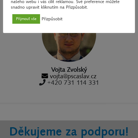
našeho webu i vás cílit reklamou. Své preference můžete
snadno upravit kliknutím na Přizpůsobit.
Přizpůsobit
Přijmout vše
Vojta Zvolský
vojta@pscaslav.cz
+420 731 114 331
Děkujeme za podporu!