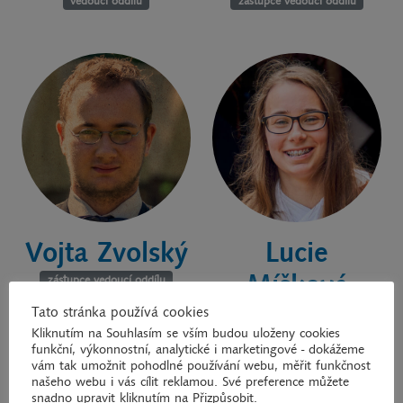
vedoucí oddílu
zástupce vedoucí oddílu
Lucie
Vojta Zvolský
Míšková
zástupce vedoucí oddílu
Tato stránka používá cookies
zástupce vedoucího oddílu
Kliknutím na Souhlasím se vším budou uloženy cookies
funkční, výkonnostní, analytické i marketingové - dokážeme
vám tak umožnit pohodlné používání webu, měřit funkčnost
našeho webu i vás cílit reklamou. Své preference můžete
snadno upravit kliknutím na Přizpůsobit.