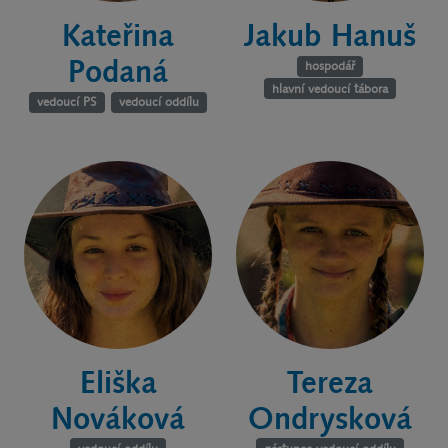
Jakub Hanuš
Kateřina
Podaná
hospodář
hlavní vedoucí tábora
vedoucí PS
vedoucí oddílu
Eliška
Tereza
Nováková
Ondrysková