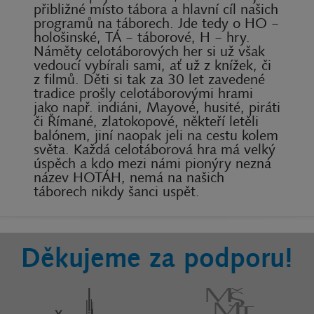
přibližné místo tábora a hlavní cíl našich
programů na táborech. Jde tedy o HO –
hološinské, TÁ – táborové, H – hry.
Náměty celotáborových her si už však
vedoucí vybírali sami, ať už z knížek, či
z filmů. Děti si tak za 30 let zavedené
tradice prošly celotáborovými hrami
jako např. indiáni, Mayové, husité, piráti
či Římané, zlatokopové, někteří letěli
balónem, jiní naopak jeli na cestu kolem
světa. Každá celotáborová hra má velký
úspěch a kdo mezi námi pionýry nezná
název HOTÁH, nemá na našich
táborech nikdy šanci uspět.
Děkujeme za podporu!