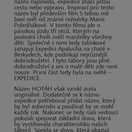
název napovídá, expedice značí jistou
cestu nebo výpravu. Inspirací pro tento
název byl především film S tebou mě
baví svět od známé režisérky Marie
Poledňákové. V tomto filmu jde o
pánskou jízdu tří otců, kterým na
poslední chvíli svěří manželky všechny
děti. Společně s nimi tedy tatínkové
zahajují Expedici Apalucha na chatě v
Beskydech, kde podnikají nejrůznější
dobrodružství. I tyto tábory jsou plné
dobrodružství a ani o malé děti zde není
nouze. První část tedy byla na světě –
EXPEDICE.
Název HOTÁH však vznikl zcela
originálně. Dodatečně se k názvu
expedice potřeboval přidat název, který
by byl zobecněn a používat by se mohl
každý rok. Nakonec se tedy naši vedoucí
pokusili spojovat základní slova, která
by vystihovala charakteristiku našich
táborů. Spojila se slova, která ukazují