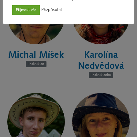
Přizpůsobit
Přijmout vše
Michal Míšek
Karolína
Nedvědová
instruktor
instruktorka