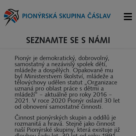
SEZNAMTE SE S NÁMI
Pionýr je demokratický, dobrovolný,
samostatný a nezávislý spolek dětí,
mládeže a dospělých. Opakovaně mu
byl Ministerstvem školství, mládeže a
tělovýchovy udělen statut „Organizace
uznaná pro oblast práce s dětmi a
mládeží“ – aktuálně pro roky 2016 –
2021. V roce 2020 Pionýr oslavil 30 let
od obnovení samostatné činnosti.
Činnost pionýrských skupin a oddílů je
rozmanitá a hravá. Stejně jako činnost
naší Pionýrské skupiny, která existuje již
dlouhou řadu let. 30 let od roku 1991