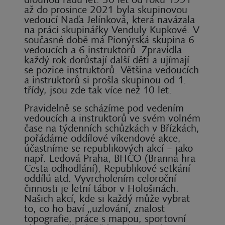
až do prosince 2021 byla skupinovou
vedoucí Naďa Jelínková, která navázala
na práci skupinářky Venduly Kupkové. V
současné době má Pionýrská skupina 6
vedoucích a 6 instruktorů. Zpravidla
každý rok dorůstají další děti a ujímají
se pozice instruktorů. Většina vedoucích
a instruktorů si prošla skupinou od 1.
třídy, jsou zde tak více než 10 let.
Pravidelně se scházíme pod vedením
vedoucích a instruktorů ve svém volném
čase na týdenních schůzkách v Břízkách,
pořádáme oddílové víkendové akce,
účastníme se republikových akcí – jako
např. Ledová Praha, BHCO (Branná hra
Cesta odhodlání), Republikové setkání
oddílů atd. Vyvrcholením celoroční
činnosti je letní tábor v Hološinách.
Našich akcí, kde si každý může vybrat
to, co ho baví „uzlování, znalost
topografie, práce s mapou, sportovní