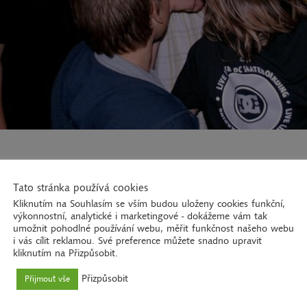
EXPEDICE HOTÁH – 7. DEN
Tato stránka používá cookies
3. 7.—15. 7. 2011
Hološiny
Kliknutím na Souhlasím se vším budou uloženy cookies funkční,
výkonnostní, analytické i marketingové - dokážeme vám tak
umožnit pohodlné používání webu, měřit funkčnost našeho webu
i vás cílit reklamou. Své preference můžete snadno upravit
kliknutím na Přizpůsobit.
zle. Potom jsme měli až do oběda osobní volno.
Přizpůsobit
Přijmout vše