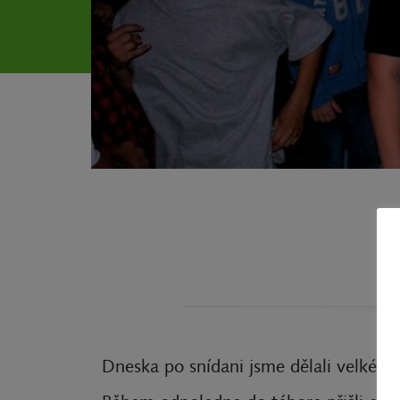
Dneska po snídani jsme dělali velké u