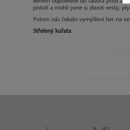
Během odpoledne do tábora přišli aerso
pistolí a mohli jsme si zkusit vesty, p
Potom nás čekalo vymýšlení her na več
Střelený kuřata