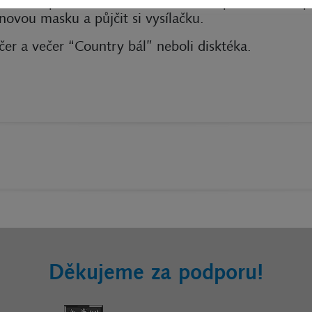
fťáci a předvedli nám různé situace při střílení, a p
lynovou masku a půjčit si vysílačku.
er a večer “Country bál” neboli disktéka.
Děkujeme za podporu!