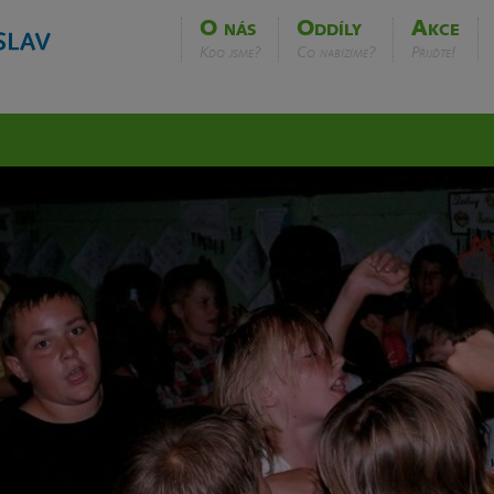
O nás
Oddíly
Akce
Kdo jsme?
Co nabízíme?
Přijďte!