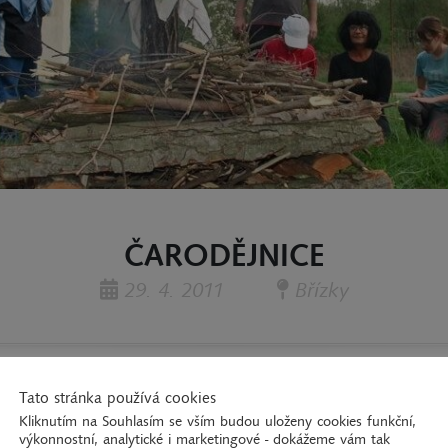
ČARODĚJNICE
29. 4. 2011
Břízky
Tato stránka používá cookies
 včetně dětí a rodičů, sešla v Břízkách aby upálili 
Kliknutím na Souhlasím se vším budou uloženy cookies funkční,
výkonnostní, analytické i marketingové - dokážeme vám tak