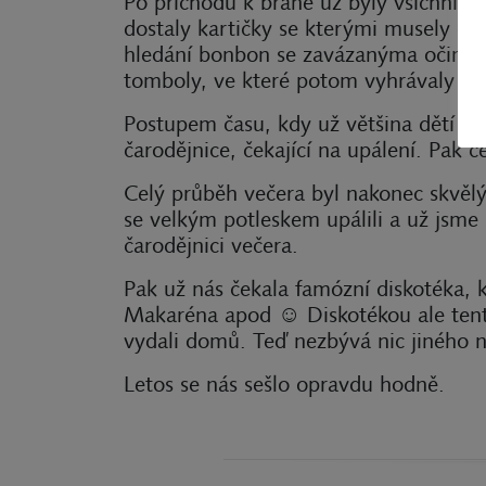
Po příchodu k bráně už byly všichni ví
dostaly kartičky se kterými musely ob
hledání bonbon se zavázanýma očima ) 
tomboly, ve které potom vyhrávaly skv
Postupem času, kdy už většina dětí měla
čarodějnice, čekající na upálení. Pak č
Celý průběh večera byl nakonec skvělý.
se velkým potleskem upálili a už jsme 
čarodějnici večera.
Pak už nás čekala famózní diskotéka, k
Makaréna apod ☺ Diskotékou ale tento 
vydali domů. Teď nezbývá nic jiného ne
Letos se nás sešlo opravdu hodně.