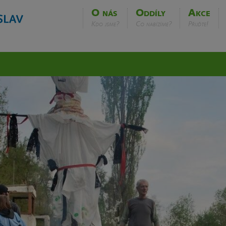
O nás
Oddíly
Akce
Kdo jsme?
Co nabízíme?
Přijďte!