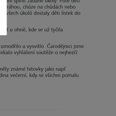
ichni splnit zadané úkoly. Poté děti
vou dráhou, chůze na chůdách nebo
 všech úkolů dostaly děti lístek do
ázet u ohně, kde se už tyčila
umodřilo a vysvitlo. Čarodějnici jsme
čekalo vyhlášení soutěže o nejhezčí
zněly známé hitovky jako např.
ina večerní, kdy se všichni pomalu