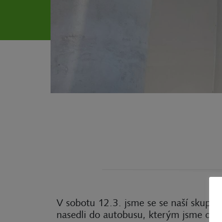
V sobotu 12.3. jsme se se naší skupin
nasedli do autobusu, kterým jsme doje