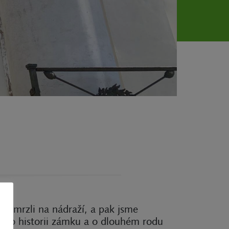
li mrzli na nádraží, a pak jsme
co o historii zámku a o dlouhém rodu