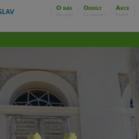
O nás
Oddíly
Akce
Kdo jsme?
Co nabízíme?
Přijďte!