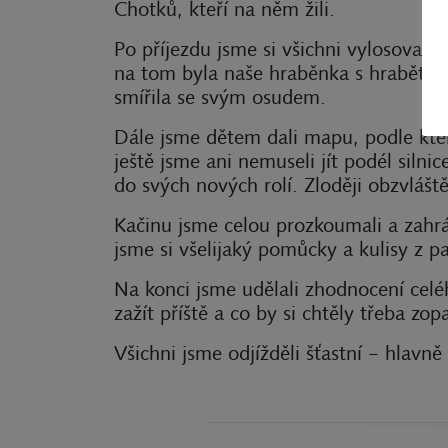
Chotků, kteří na něm žili.
Po příjezdu jsme si všichni vylosovali
na tom byla naše hraběnka s hrabětem 
smířila se svým osudem.
Dále jsme dětem dali mapu, podle které
ještě jsme ani nemuseli jít podél siln
do svých nových rolí. Zloději obzvláště
Kačinu jsme celou prozkoumali a zahrál
jsme si všelijaký pomůcky a kulisy z pa
Na konci jsme udělali zhodnocení celého
zažít příště a co by si chtěly třeba zop
Všichni jsme odjížděli šťastní – hlavn