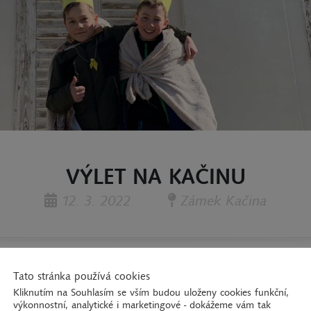
VÝLET NA KAČINU
12. 3. 2022
Zámek Kačina
Tato stránka používá cookies
ou středňáků vydali na zámek Kačina. Ráno jsme chví
Kliknutím na Souhlasím se vším budou uloženy cookies funkční,
li až do Nových Dvorů. Cestou jsme si pověděli ně
výkonnostní, analytické i marketingové - dokážeme vám tak