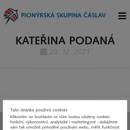
KATEŘINA PODANÁ
20. 12. 2021
Tato stránka používá cookies
Kliknutím na Souhlasím se vším budou uloženy cookies
Děkujeme za podporu!
funkční, výkonnostní, analytické i marketingové - dokážeme
vám tak umožnit pohodlné používání webu, měřit funkčnost