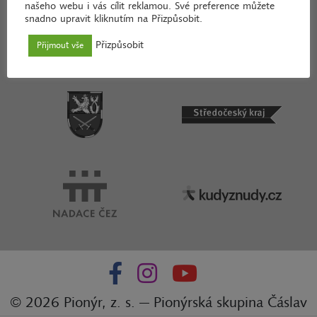
našeho webu i vás cílit reklamou. Své preference můžete
snadno upravit kliknutím na Přizpůsobit.
Přizpůsobit
Přijmout vše
© 2026 Pionýr, z. s. — Pionýrská skupina Čáslav