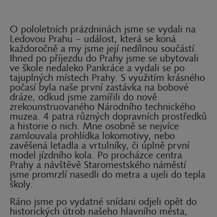
O pololetních prázdninách jsme se vydali na
Ledovou Prahu – událost, která se koná
každoročně a my jsme její nedílnou součástí.
Ihned po příjezdu do Prahy jsme se ubytovali
ve škole nedaleko Pankráce a vydali se po
tajuplných místech Prahy. S využitím krásného
počasí byla naše první zastávka na bobové
dráze, odkud jsme zamířili do nově
zrekounstruovaného Národního technického
muzea. 4 patra různých dopravních prostředků
a historie o nich. Mne osobně se nejvíce
zamlouvala prohlídka lokomotivy, nebo
zavěšená letadla a vrtulníky, či úplně první
model jízdního kola. Po procházce centra
Prahy a návštěvě Staromestského náměstí
jsme promrzlí nasedli do metra a ujeli do tepla
školy.
Ráno jsme po vydatné snídani odjeli opět do
historických útrob našeho hlavního města,