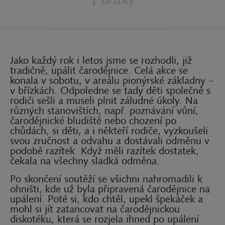
Jako každý rok i letos jsme se rozhodli, již
tradičně, upálit čarodějnice. Celá akce se
konala v sobotu, v areálu pionýrské základny –
v břízkách. Odpoledne se tady děti společně s
rodiči sešli a museli plnit záludné úkoly. Na
různých stanovištích, např. poznávání vůní,
čarodějnické bludiště nebo chození po
chůdách, si děti, a i někteří rodiče, vyzkoušeli
svou zručnost a odvahu a dostávali odměnu v
podobě razítek. Když měli razítek dostatek,
čekala na všechny sladká odměna.
Po skončení soutěží se všichni nahromadili k
ohništi, kde už byla připravená čarodějnice na
upálení. Poté si, kdo chtěl, upekl špekáček a
mohl si jít zatancovat na čarodějnickou
diskotéku, která se rozjela ihned po upálení