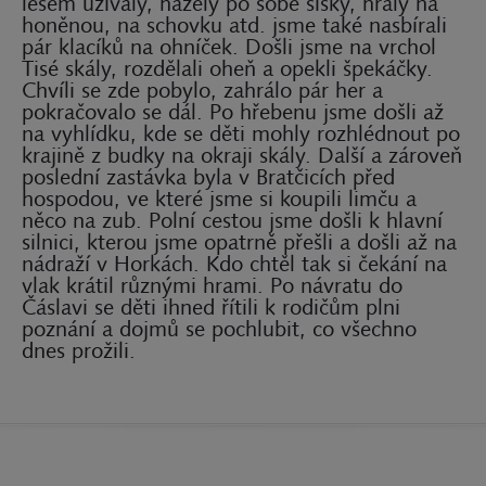
lesem užívaly, házely po sobě šišky, hrály na
honěnou, na schovku atd. jsme také nasbírali
pár klacíků na ohníček. Došli jsme na vrchol
Tisé skály, rozdělali oheň a opekli špekáčky.
Chvíli se zde pobylo, zahrálo pár her a
pokračovalo se dál. Po hřebenu jsme došli až
na vyhlídku, kde se děti mohly rozhlédnout po
krajině z budky na okraji skály. Další a zároveň
poslední zastávka byla v Bratčicích před
hospodou, ve které jsme si koupili limču a
něco na zub. Polní cestou jsme došli k hlavní
silnici, kterou jsme opatrně přešli a došli až na
nádraží v Horkách. Kdo chtěl tak si čekání na
vlak krátil různými hrami. Po návratu do
Čáslavi se děti ihned řítili k rodičům plni
poznání a dojmů se pochlubit, co všechno
dnes prožili.