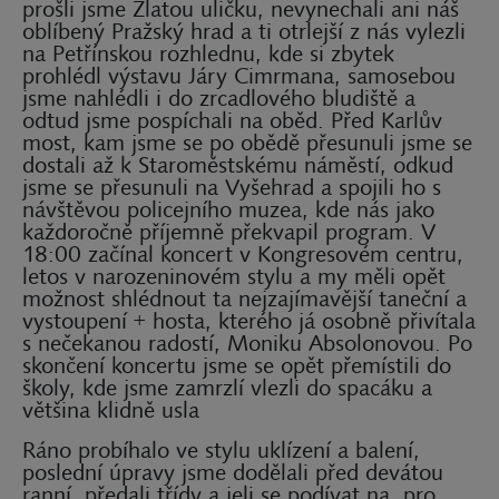
prošli jsme Zlatou uličku, nevynechali ani náš
oblíbený Pražský hrad a ti otrlejší z nás vylezli
na Petřínskou rozhlednu, kde si zbytek
prohlédl výstavu Járy Cimrmana, samosebou
jsme nahlédli i do zrcadlového bludiště a
odtud jsme pospíchali na oběd. Před Karlův
most, kam jsme se po obědě přesunuli jsme se
dostali až k Staroměstskému náměstí, odkud
jsme se přesunuli na Vyšehrad a spojili ho s
návštěvou policejního muzea, kde nás jako
každoročně příjemně překvapil program. V
18:00 začínal koncert v Kongresovém centru,
letos v narozeninovém stylu a my měli opět
možnost shlédnout ta nejzajímavější taneční a
vystoupení + hosta, kterého já osobně přivítala
s nečekanou radostí, Moniku Absolonovou. Po
skončení koncertu jsme se opět přemístili do
školy, kde jsme zamrzlí vlezli do spacáku a
většina klidně usla
Ráno probíhalo ve stylu uklízení a balení,
poslední úpravy jsme dodělali před devátou
ranní, předali třídy a jeli se podívat na, pro