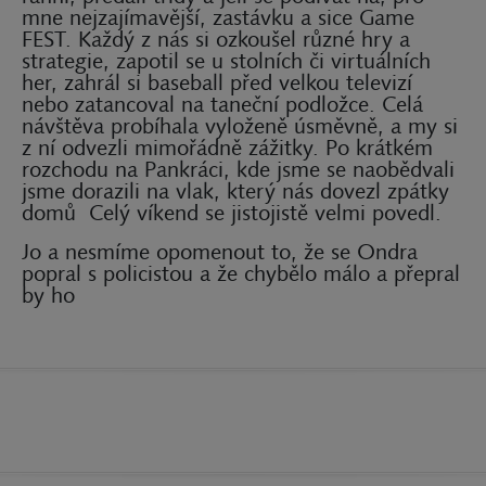
mne nejzajímavější, zastávku a sice Game
FEST. Každý z nás si ozkoušel různé hry a
strategie, zapotil se u stolních či virtuálních
her, zahrál si baseball před velkou televizí
nebo zatancoval na taneční podložce. Celá
návštěva probíhala vyloženě úsměvně, a my si
z ní odvezli mimořádně zážitky. Po krátkém
rozchodu na Pankráci, kde jsme se naobědvali
jsme dorazili na vlak, který nás dovezl zpátky
domů
Celý víkend se jistojistě velmi povedl.
Jo a nesmíme opomenout to, že se Ondra
popral s policistou a že chybělo málo a přepral
by ho