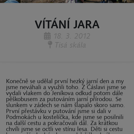
VÍTÁNÍ JARA
18. 3. 2012
Tisá skála
Konečně se udělal první hezký jarní den a my
jsme neváhali a využili toho. Z Čáslavi jsme se
vydali vlakem do Jeníkova odkud potom dále
pěškobusem za putováním jarní přírodou. Se
slunkem v zádech se nám šlapalo skoro samo.
První přestávku v putování jsme si dali v
Podmokách u kostelíčka, kde jsme se posilnili
na další cestu a pokračovali dál. Za krátkou
chvíli jsme se octli ve stínu lesa. Děti si cestu