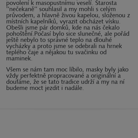
povolení k masopustnímu veselí. Starosta
‘‘nečekaně‘‘ souhlasil a my mohli s celým
průvodem, a hlavně živou kapelou, složenou z
místních kapelníků, vyrazit obcházet vísku.
Obešli jsme pár domků, kde na nás čekalo
pohoštění.Počasí bylo sice slunečné, ale pořád
ještě nebylo to správné teplo na dlouhé
vycházky a proto jsme se odebrali na hrnek
teplého čaje a nějakou tu svačinku od
maminek.
Všem se nám tam moc líbilo, masky byly jako
vždy perfektně propracované a originální a
doufáme, že se tato tradice udrží a my na ní
budeme moct jezdit i nadále.